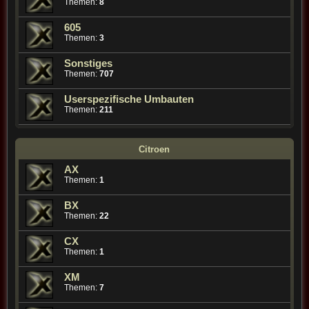
Themen:
8
605
Themen:
3
Sonstiges
Themen:
707
Userspezifische Umbauten
Themen:
211
Citroen
AX
Themen:
1
BX
Themen:
22
CX
Themen:
1
XM
Themen:
7