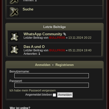
Themen:
1
Suche
Letzte Beiträge
WhatsApp Community
Letzter Beitrag von
BULLFROG
«
13.11.2024 20:22
Das A und O
Letzter Beitrag von
BULLFROG
«
05.11.2024 19:40
Antworten:
1
Anmelden
•
Registrieren
Benutzername:
Passwort:
Ich habe mein Passwort vergessen
Angemeldet bleiben
Wer ist online?