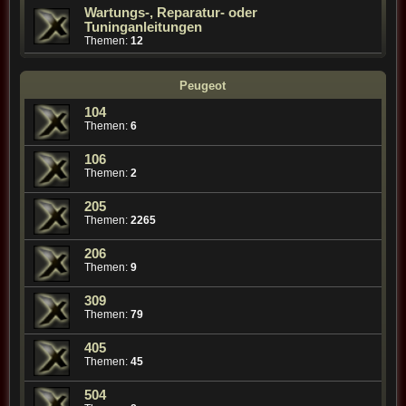
Wartungs-, Reparatur- oder
Tuninganleitungen
Themen:
12
Peugeot
104
Themen:
6
106
Themen:
2
205
Themen:
2265
206
Themen:
9
309
Themen:
79
405
Themen:
45
504