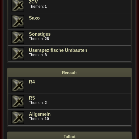
2CV
Themen:
1
Saxo
Sonstiges
Themen:
28
Userspezifische Umbauten
Themen:
8
Renault
R4
R5
Themen:
2
Allgemein
Themen:
10
Talbot