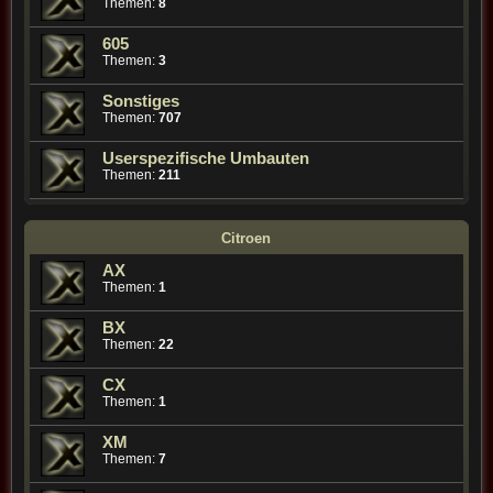
Themen:
8
605
Themen:
3
Sonstiges
Themen:
707
Userspezifische Umbauten
Themen:
211
Citroen
AX
Themen:
1
BX
Themen:
22
CX
Themen:
1
XM
Themen:
7