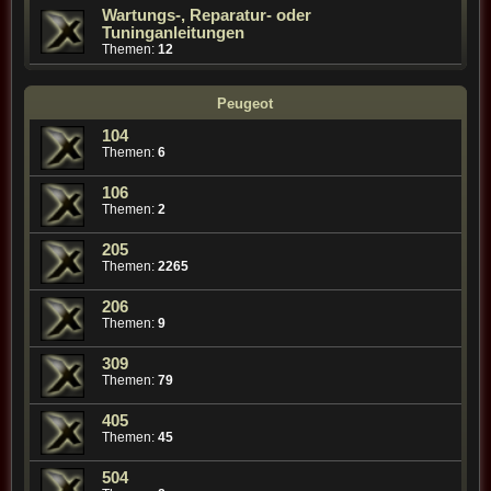
Wartungs-, Reparatur- oder
Tuninganleitungen
Themen:
12
Peugeot
104
Themen:
6
106
Themen:
2
205
Themen:
2265
206
Themen:
9
309
Themen:
79
405
Themen:
45
504