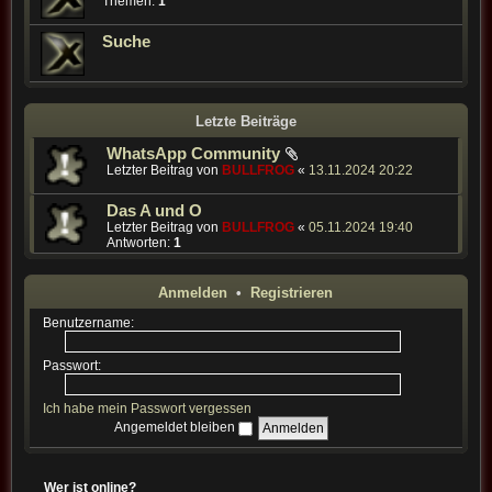
Themen:
1
Suche
Letzte Beiträge
WhatsApp Community
Letzter Beitrag von
BULLFROG
«
13.11.2024 20:22
Das A und O
Letzter Beitrag von
BULLFROG
«
05.11.2024 19:40
Antworten:
1
Anmelden
•
Registrieren
Benutzername:
Passwort:
Ich habe mein Passwort vergessen
Angemeldet bleiben
Wer ist online?