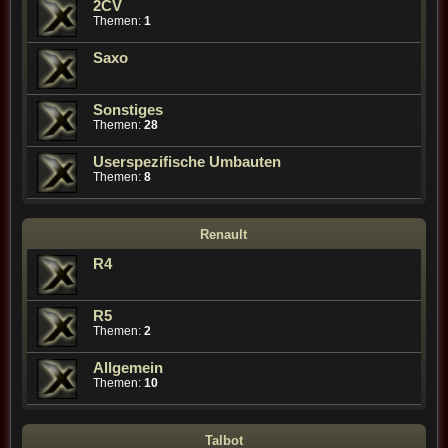
2CV
Themen:
1
Saxo
Sonstiges
Themen:
28
Userspezifische Umbauten
Themen:
8
Renault
R4
R5
Themen:
2
Allgemein
Themen:
10
Talbot