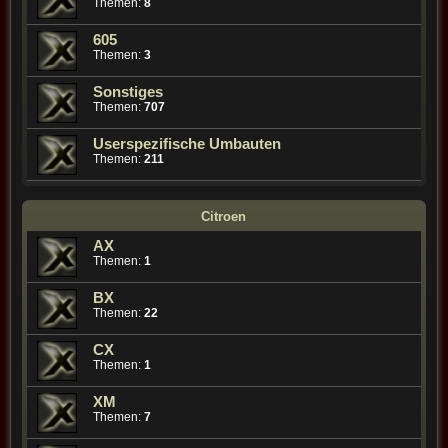
Themen:
8
605
Themen:
3
Sonstiges
Themen:
707
Userspezifische Umbauten
Themen:
211
Citroen
AX
Themen:
1
BX
Themen:
22
CX
Themen:
1
XM
Themen:
7