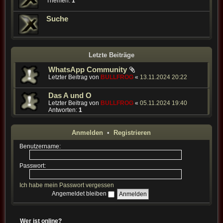
Themen:
1
Suche
Letzte Beiträge
WhatsApp Community
Letzter Beitrag von
BULLFROG
«
13.11.2024 20:22
Das A und O
Letzter Beitrag von
BULLFROG
«
05.11.2024 19:40
Antworten:
1
Anmelden
•
Registrieren
Benutzername:
Passwort:
Ich habe mein Passwort vergessen
Angemeldet bleiben
Wer ist online?