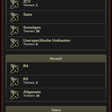
2CV
Themen:
1
Saxo
Sonstiges
Themen:
28
Userspezifische Umbauten
Themen:
8
Renault
R4
R5
Themen:
2
Allgemein
Themen:
10
Talbot