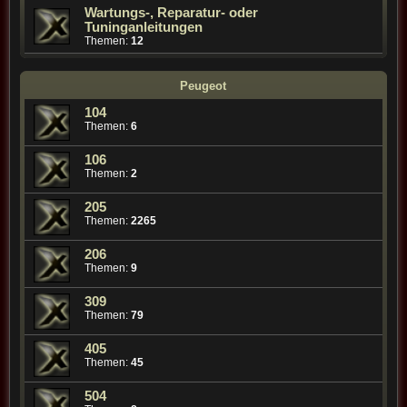
Wartungs-, Reparatur- oder
Tuninganleitungen
Themen:
12
Peugeot
104
Themen:
6
106
Themen:
2
205
Themen:
2265
206
Themen:
9
309
Themen:
79
405
Themen:
45
504