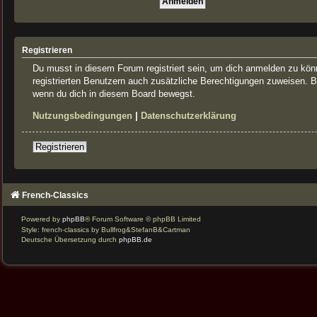
Registrieren
Du musst in diesem Forum registriert sein, um dich anmelden zu könne
registrierten Benutzern auch zusätzliche Berechtigungen zuweisen. B
wenn du dich in diesem Board bewegst.
Nutzungsbedingungen
|
Datenschutzerklärung
Registrieren
French-Classics
Powered by
phpBB
® Forum Software © phpBB Limited
Style: french-classics by Bullfrog&StefanB&Cartman
Deutsche Übersetzung durch
phpBB.de