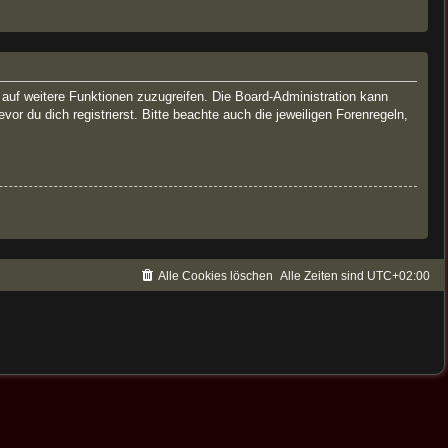
, auf weitere Funktionen zuzugreifen. Die Board-Administration kann
 du dich registrierst. Bitte beachte auch die jeweiligen Forenregeln,
Alle Cookies löschen
Alle Zeiten sind
UTC+02:00