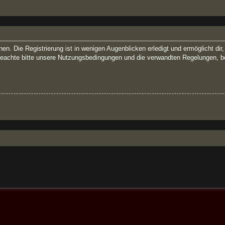
n. Die Registrierung ist in wenigen Augenblicken erledigt und ermöglicht dir
eachte bitte unsere Nutzungsbedingungen und die verwandten Regelungen, bevor