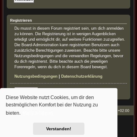
Registrieren
Du musst in diesem Forum registriert sein, um dich anmelden
zu können. Die Registrierung ist in wenigen Augenblicken
erledigt und ermöglicht dir, auf weitere Funktionen zuzugreifen.
Die Board-Administration kann registrierten Benutzern auch
zusätzliche Berechtigungen zuweisen. Beachte bitte unsere
Nutzungsbedingungen und die verwandten Regelungen, bevor
du dich registrierst. Bitte beachte auch die jeweiligen
Forenregeln, wenn du dich in diesem Board bewegst.
Nutzungsbedingungen
|
Datenschutzerklärung
Registrieren
Diese Website nutzt Cookies, um dir den
bestmöglichen Komfort bei der Nutzung zu
French-Classics
Alle Zeiten sind
UTC+02:00
bieten.
Mehr erfahren
Powered by
phpBB
® Forum Software © phpBB Limited
Style: french-classics by Bullfrog&StefanB&Cartman
Verstanden!
Deutsche Übersetzung durch
phpBB.de