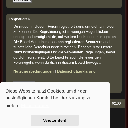
Registrieren
Du musst in diesem Forum registriert sein, um dich anmelden
zu können. Die Registrierung ist in wenigen Augenblicken
erledigt und ermöglicht dir, auf weitere Funktionen zuzugreifen.
Die Board-Administration kann registrierten Benutzern auch
zusätzliche Berechtigungen zuweisen. Beachte bitte unsere
Nutzungsbedingungen und die verwandten Regelungen, bevor
du dich registrierst. Bitte beachte auch die jeweiligen
Forenregeln, wenn du dich in diesem Board bewegst.
Nutzungsbedingungen
|
Datenschutzerklärung
Registrieren
Diese Website nutzt Cookies, um dir den
bestmöglichen Komfort bei der Nutzung zu
French-Classics
Alle Zeiten sind
UTC+02:00
bieten.
Mehr erfahren
Powered by
phpBB
® Forum Software © phpBB Limited
Style: french-classics by Bullfrog&StefanB&Cartman
Verstanden!
Deutsche Übersetzung durch
phpBB.de