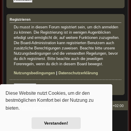
Registrieren
Du musst in diesem Forum registriert sein, um dich anmelden
zu können. Die Registrierung ist in wenigen Augenblicken
erledigt und ermöglicht dir, auf weitere Funktionen zuzugreifen.
Die Board-Administration kann registrierten Benutzern auch
zusätzliche Berechtigungen zuweisen. Beachte bitte unsere
Nutzungsbedingungen und die verwandten Regelungen, bevor
du dich registrierst. Bitte beachte auch die jeweiligen
Forenregeln, wenn du dich in diesem Board bewegst.
Nutzungsbedingungen
|
Datenschutzerklärung
Registrieren
Diese Website nutzt Cookies, um dir den
bestmöglichen Komfort bei der Nutzung zu
French-Classics
Alle Zeiten sind
UTC+02:00
bieten.
Mehr erfahren
Powered by
phpBB
® Forum Software © phpBB Limited
Style: french-classics by Bullfrog&StefanB&Cartman
Verstanden!
Deutsche Übersetzung durch
phpBB.de