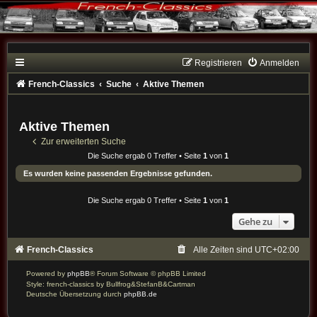
Registrieren
Anmelden
French-Classics
Suche
Aktive Themen
Aktive Themen
Zur erweiterten Suche
Die Suche ergab 0 Treffer • Seite
1
von
1
Es wurden keine passenden Ergebnisse gefunden.
Die Suche ergab 0 Treffer • Seite
1
von
1
Gehe zu
French-Classics
Alle Zeiten sind
UTC+02:00
Powered by
phpBB
® Forum Software © phpBB Limited
Style: french-classics by Bullfrog&StefanB&Cartman
Deutsche Übersetzung durch
phpBB.de