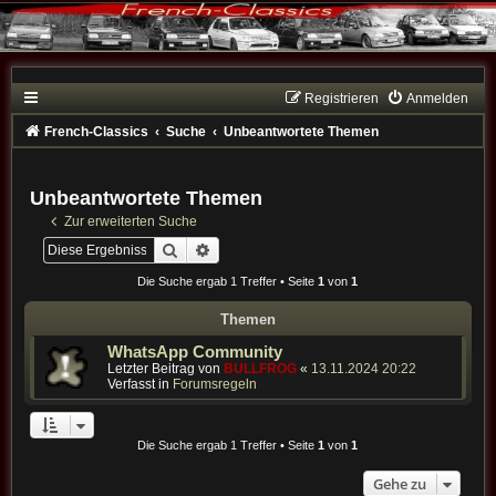
Registrieren
Anmelden
French-Classics
Suche
Unbeantwortete Themen
Unbeantwortete Themen
Zur erweiterten Suche
Suche
Erweiterte Suche
Die Suche ergab 1 Treffer • Seite
1
von
1
Themen
WhatsApp Community
Letzter Beitrag von
BULLFROG
«
13.11.2024 20:22
Verfasst in
Forumsregeln
Die Suche ergab 1 Treffer • Seite
1
von
1
Gehe zu