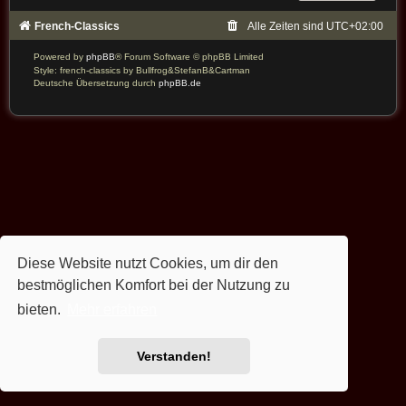
French-Classics
Alle Zeiten sind
UTC+02:00
Powered by
phpBB
® Forum Software © phpBB Limited
Style: french-classics by Bullfrog&StefanB&Cartman
Deutsche Übersetzung durch
phpBB.de
Diese Website nutzt Cookies, um dir den
bestmöglichen Komfort bei der Nutzung zu
bieten.
Mehr erfahren
Verstanden!