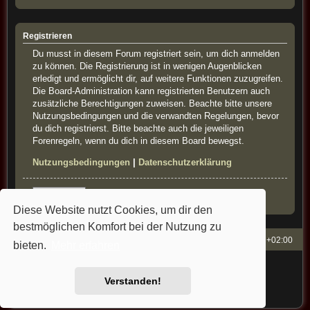
Registrieren
Du musst in diesem Forum registriert sein, um dich anmelden
zu können. Die Registrierung ist in wenigen Augenblicken
erledigt und ermöglicht dir, auf weitere Funktionen zuzugreifen.
Die Board-Administration kann registrierten Benutzern auch
zusätzliche Berechtigungen zuweisen. Beachte bitte unsere
Nutzungsbedingungen und die verwandten Regelungen, bevor
du dich registrierst. Bitte beachte auch die jeweiligen
Forenregeln, wenn du dich in diesem Board bewegst.
Nutzungsbedingungen
|
Datenschutzerklärung
Registrieren
Diese Website nutzt Cookies, um dir den
bestmöglichen Komfort bei der Nutzung zu
French-Classics
Alle Zeiten sind
UTC+02:00
bieten.
Mehr erfahren
Powered by
phpBB
® Forum Software © phpBB Limited
Style: french-classics by Bullfrog&StefanB&Cartman
Verstanden!
Deutsche Übersetzung durch
phpBB.de