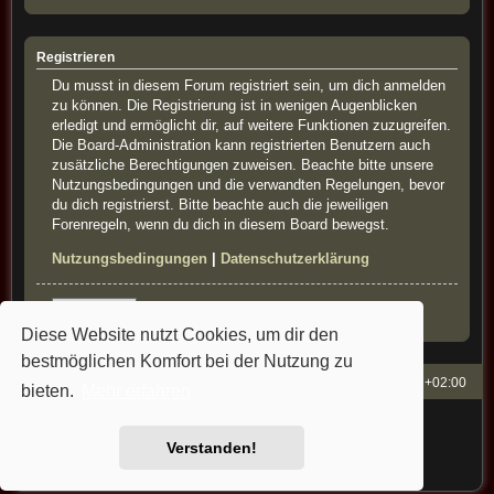
Registrieren
Du musst in diesem Forum registriert sein, um dich anmelden
zu können. Die Registrierung ist in wenigen Augenblicken
erledigt und ermöglicht dir, auf weitere Funktionen zuzugreifen.
Die Board-Administration kann registrierten Benutzern auch
zusätzliche Berechtigungen zuweisen. Beachte bitte unsere
Nutzungsbedingungen und die verwandten Regelungen, bevor
du dich registrierst. Bitte beachte auch die jeweiligen
Forenregeln, wenn du dich in diesem Board bewegst.
Nutzungsbedingungen
|
Datenschutzerklärung
Registrieren
Diese Website nutzt Cookies, um dir den
bestmöglichen Komfort bei der Nutzung zu
French-Classics
Alle Zeiten sind
UTC+02:00
bieten.
Mehr erfahren
Powered by
phpBB
® Forum Software © phpBB Limited
Style: french-classics by Bullfrog&StefanB&Cartman
Verstanden!
Deutsche Übersetzung durch
phpBB.de