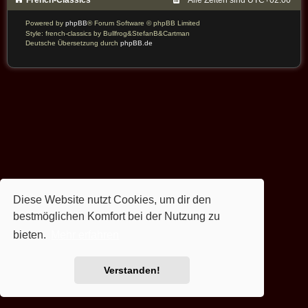
French-Classics
Alle Zeiten sind
UTC+02:00
Powered by
phpBB
® Forum Software © phpBB Limited
Style: french-classics by Bullfrog&StefanB&Cartman
Deutsche Übersetzung durch
phpBB.de
Diese Website nutzt Cookies, um dir den
bestmöglichen Komfort bei der Nutzung zu
bieten.
Mehr erfahren
Verstanden!