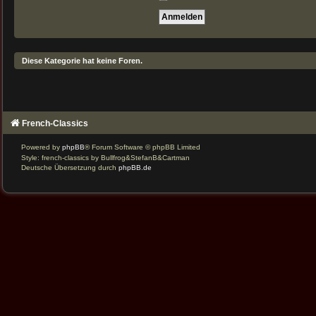
Diese Kategorie hat keine Foren.
French-Classics
Powered by
phpBB
® Forum Software © phpBB Limited
Style: french-classics by Bullfrog&StefanB&Cartman
Deutsche Übersetzung durch
phpBB.de