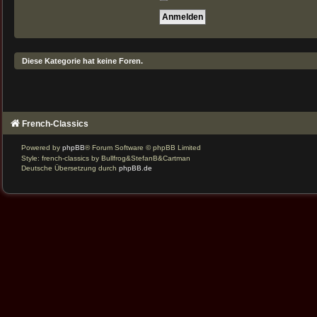
Diese Kategorie hat keine Foren.
French-Classics
Powered by
phpBB
® Forum Software © phpBB Limited
Style: french-classics by Bullfrog&StefanB&Cartman
Deutsche Übersetzung durch
phpBB.de