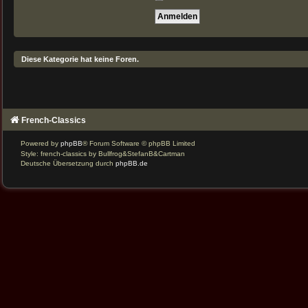
Diese Kategorie hat keine Foren.
French-Classics
Powered by
phpBB
® Forum Software © phpBB Limited
Style: french-classics by Bullfrog&StefanB&Cartman
Deutsche Übersetzung durch
phpBB.de