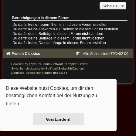
Gehe zu
Berechtigungen in diesem Forum
Du darfst
keine
neuen Themen in diesem Forum erstellen.
Du darfst
keine
Antworten zu Themen in diesem Forum erstellen.
Du darfst deine Beiträge in diesem Forum
nicht
ändern.
Du darfst deine Beiträge in diesem Forum
nicht
löschen.
Du darfst
keine
Dateianhänge in diesem Forum erstellen.
French-Classics
Alle Zeiten sind
UTC+02:00
Powered by
phpBB
® Forum Software © phpBB Limited
Style: french-classics by Bullfrog&StefanB&Cartman
Deutsche Übersetzung durch
phpBB.de
Diese Website nutzt Cookies, um dir den
bestmöglichen Komfort bei der Nutzung zu
bieten.
Mehr erfahren
Verstanden!