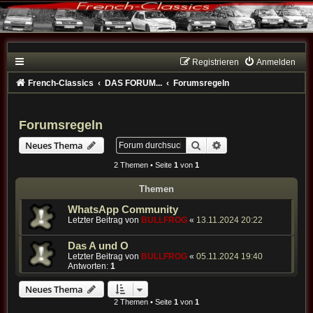
Registrieren
Anmelden
French-Classics
DAS FORUM...
Forumsregeln
Forumsregeln
Suche
Erweiterte Suche
Neues Thema
2 Themen • Seite
1
von
1
Themen
WhatsApp Community
Letzter Beitrag von
BULLFROG
«
13.11.2024 20:22
Das A und O
Letzter Beitrag von
BULLFROG
«
05.11.2024 19:40
Antworten:
1
Neues Thema
2 Themen • Seite
1
von
1