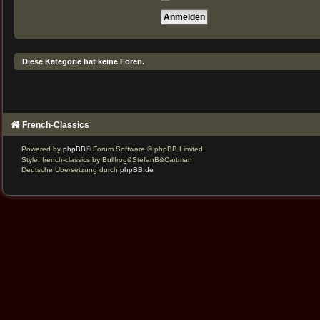
Diese Kategorie hat keine Foren.
French-Classics
Powered by
phpBB
® Forum Software © phpBB Limited
Style: french-classics by Bullfrog&StefanB&Cartman
Deutsche Übersetzung durch
phpBB.de