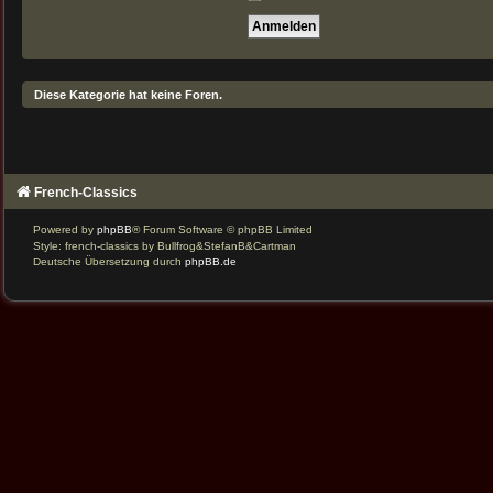
Diese Kategorie hat keine Foren.
French-Classics
Powered by
phpBB
® Forum Software © phpBB Limited
Style: french-classics by Bullfrog&StefanB&Cartman
Deutsche Übersetzung durch
phpBB.de