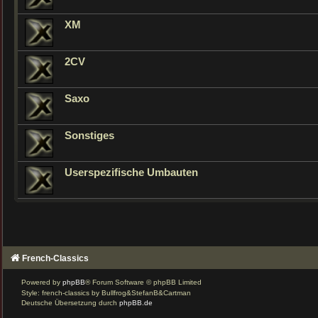
XM
2CV
Saxo
Sonstiges
Userspezifische Umbauten
French-Classics
Powered by
phpBB
® Forum Software © phpBB Limited
Style: french-classics by Bullfrog&StefanB&Cartman
Deutsche Übersetzung durch
phpBB.de