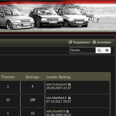
Registrieren
Anmelden
Suche
Erwe
Themen
Beiträge
Letzter Beitrag
N
von
Kobayashi
1
4
e
26.09.2007 22:37
u
e
N
von
Manfred A.
s
22
189
e
07.10.2017 20:57
t
u
e
e
r
N
von
blueMI16
s
1
15
B
e
01.08.2008 19:22
t