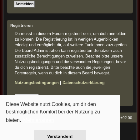
Registrieren
Du musst in diesem Forum registriert sein, um dich anmelden
zu können. Die Registrierung ist in wenigen Augenblicken
erledigt und ermöglicht dir, auf weitere Funktionen zuzugreifen.
Die Board-Administration kann registrierten Benutzern auch
zusätzliche Berechtigungen zuweisen. Beachte bitte unsere
Nutzungsbedingungen und die verwandten Regelungen, bevor
du dich registrierst. Bitte beachte auch die jeweiligen
Forenregeln, wenn du dich in diesem Board bewegst.
Nutzungsbedingungen
|
Datenschutzerklärung
Registrieren
Diese Website nutzt Cookies, um dir den
bestmöglichen Komfort bei der Nutzung zu
French-Classics
Alle Zeiten sind
UTC+02:00
bieten.
Mehr erfahren
Powered by
phpBB
® Forum Software © phpBB Limited
Style: french-classics by Bullfrog&StefanB&Cartman
Verstanden!
Deutsche Übersetzung durch
phpBB.de