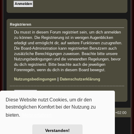
Registrieren
Du musst in diesem Forum registriert sein, um dich anmelden
zu können. Die Registrierung ist in wenigen Augenblicken
erledigt und ermöglicht dir, auf weitere Funktionen zuzugreifen.
Die Board-Administration kann registrierten Benutzern auch
zusätzliche Berechtigungen zuweisen. Beachte bitte unsere
Nutzungsbedingungen und die verwandten Regelungen, bevor
du dich registrierst. Bitte beachte auch die jeweiligen
Forenregeln, wenn du dich in diesem Board bewegst.
Nutzungsbedingungen
|
Datenschutzerklärung
Registrieren
Diese Website nutzt Cookies, um dir den
bestmöglichen Komfort bei der Nutzung zu
French-Classics
Alle Zeiten sind
UTC+02:00
bieten.
Mehr erfahren
Powered by
phpBB
® Forum Software © phpBB Limited
Style: french-classics by Bullfrog&StefanB&Cartman
Verstanden!
Deutsche Übersetzung durch
phpBB.de