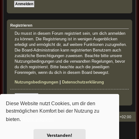
Registrieren
Du musst in diesem Forum registriert sein, um dich anmelden
zu können. Die Registrierung ist in wenigen Augenblicken
erledigt und ermöglicht dir, auf weitere Funktionen zuzugreifen.
Die Board-Administration kann registrierten Benutzern auch
zusätzliche Berechtigungen zuweisen. Beachte bitte unsere
Nutzungsbedingungen und die verwandten Regelungen, bevor
du dich registrierst. Bitte beachte auch die jeweiligen
Forenregeln, wenn du dich in diesem Board bewegst.
Nutzungsbedingungen
|
Datenschutzerklärung
Registrieren
Diese Website nutzt Cookies, um dir den
bestmöglichen Komfort bei der Nutzung zu
French-Classics
Alle Zeiten sind
UTC+02:00
bieten.
Mehr erfahren
Powered by
phpBB
® Forum Software © phpBB Limited
Style: french-classics by Bullfrog&StefanB&Cartman
Verstanden!
Deutsche Übersetzung durch
phpBB.de