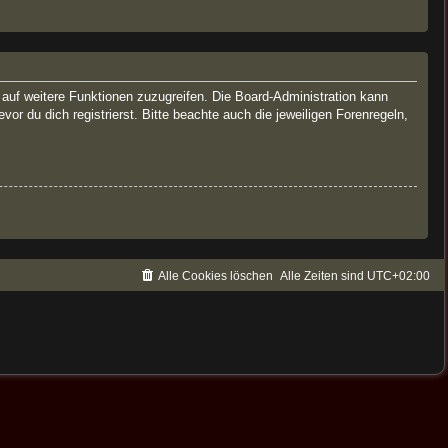
, auf weitere Funktionen zuzugreifen. Die Board-Administration kann
 du dich registrierst. Bitte beachte auch die jeweiligen Forenregeln,
Alle Cookies löschen
Alle Zeiten sind
UTC+02:00