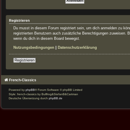
Registrieren
Du musst in diesem Forum registriert sein, um dich anmelden zu könne
registrierten Benutzern auch zusätzliche Berechtigungen zuweisen. B
wenn du dich in diesem Board bewegst.
Nutzungsbedingungen
|
Datenschutzerklärung
Registrieren
French-Classics
Powered by
phpBB
® Forum Software © phpBB Limited
Style: french-classics by Bullfrog&StefanB&Cartman
Deutsche Übersetzung durch
phpBB.de