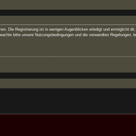
n. Die Registrierung ist in wenigen Augenblicken erledigt und ermöglicht dir
eachte bitte unsere Nutzungsbedingungen und die verwandten Regelungen, bevor