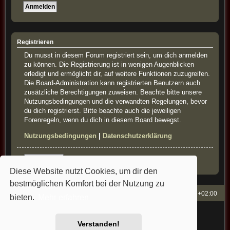
Registrieren
Du musst in diesem Forum registriert sein, um dich anmelden
zu können. Die Registrierung ist in wenigen Augenblicken
erledigt und ermöglicht dir, auf weitere Funktionen zuzugreifen.
Die Board-Administration kann registrierten Benutzern auch
zusätzliche Berechtigungen zuweisen. Beachte bitte unsere
Nutzungsbedingungen und die verwandten Regelungen, bevor
du dich registrierst. Bitte beachte auch die jeweiligen
Forenregeln, wenn du dich in diesem Board bewegst.
Nutzungsbedingungen
|
Datenschutzerklärung
Registrieren
Diese Website nutzt Cookies, um dir den
bestmöglichen Komfort bei der Nutzung zu
French-Classics
Alle Zeiten sind
UTC+02:00
bieten.
Mehr erfahren
Powered by
phpBB
® Forum Software © phpBB Limited
Style: french-classics by Bullfrog&StefanB&Cartman
Verstanden!
Deutsche Übersetzung durch
phpBB.de